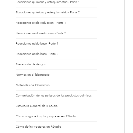
Ecuaciones químicas y estequiometria - Parte 1
Ecuaciones químicas y estequiometria - Parte 2
Reacciones oxido-reducción - Parte 1
Reacciones oxido-reducción - Parte 2
Reacciones ácido-base -Parte 1
Reacciones ácido-base -Parte 2
Prevención de riesgos
Normas en el laboratorio
Materiales de laboratorio
Comunicación de los peligros de los productos químicos
Estructura General de R Studio
Cómo cargar e instalar paquetes en RStudio
Cómo definir vectores en RStudio