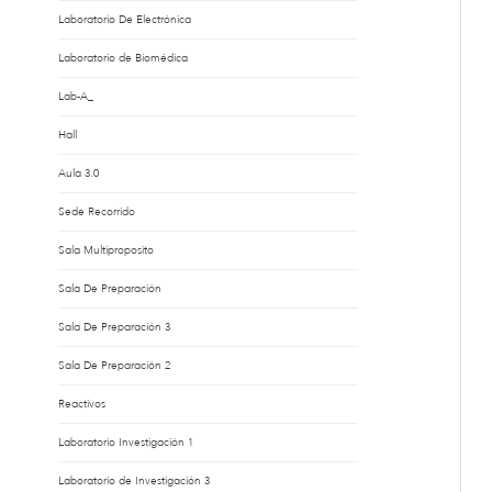
Laboratorio De Electrónica
Laboratorio de Biomédica
Lab-A_
Hall
Aula 3.0
Sede Recorrido
Sala Multiproposito
Sala De Preparación
Sala De Preparación 3
Sala De Preparación 2
Reactivos
Laboratorio Investigación 1
Laboratorio de Investigación 3