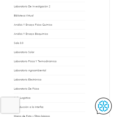
Laboratorio De Investigación 2
Biblioteca Virtual
Análisis Y Ensayo Físico Químico
Análisis Y Ensayo Bioquímico
Sala 3.0
Laboratorio Solar
Laboratorio Física Y Termodinámica
Laboratorio Agroambiental
Laboratorio Electrónica
Laboratorio De Física
Aula Logística
Introducción a la interfaz
Marco de Foto y filtros básicos