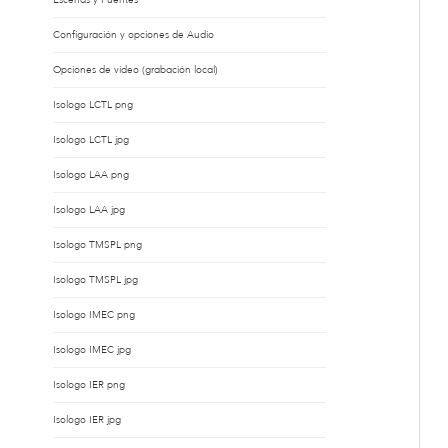
Configuración y opciones de Audio
Opciones de vídeo (grabación local)
Isologo LCTL png
Isologo LCTL jpg
Isologo LAA png
Isologo LAA jpg
Isologo TMSPL png
Isologo TMSPL jpg
Isologo IMEC png
Isologo IMEC jpg
Isologo IER png
Isologo IER jpg