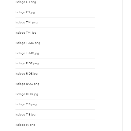
Isologo LTI png
Isologo LTI jpg
Isologo TMI png
Isologo TMI jpg
Isologo TJMC png
Isologo TJMC jpg
Isologo RIDE png
Isologo RIDE jpg
Isologo ILOG png
Isologo ILOG jpg
Isologo TIB png
Isologo TIB jpg
Isologo IA png