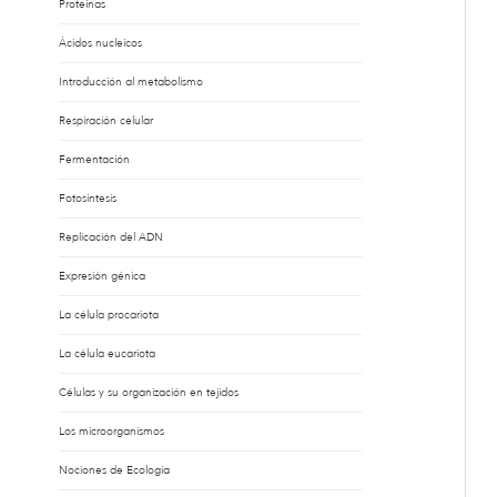
Proteínas
Ácidos nucleicos
Introducción al metabolismo
Respiración celular
Fermentación
Fotosíntesis
Replicación del ADN
Expresión génica
La célula procariota
La célula eucariota
Células y su organización en tejidos
Los microorganismos
Nociones de Ecología