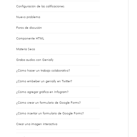
Configuración de las calificaciones
Nuevo problema
Foros de discusión
Componente HTML
Materia Seca
Graba audios con Genially
¿Cómo hacer un trabajo colaborativo?
¿Cómo embeber un genially en Twitter?
¿Cómo agregar gráfica en Infogram?
¿Cómo crear un formulario de Google Forms?
¿Cómo insertar un formulario de Google Forms?
Crear una imagen interactiva