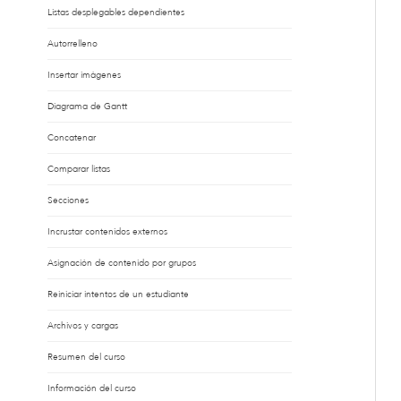
Listas desplegables dependientes
Autorrelleno
Insertar imágenes
Diagrama de Gantt
Concatenar
Comparar listas
Secciones
Incrustar contenidos externos
Asignación de contenido por grupos
Reiniciar intentos de un estudiante
Archivos y cargas
Resumen del curso
Información del curso