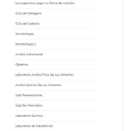
Los organismos según su forma de nutrición
Ciclo del Nitrógeno
Ciclo del Carbono
Microbiología
Microbiología 2
Análisis Instrumental
Optativas
Laboratorio Análisis Físico De Los Alimentos
Análisis Químico De Los Alimentos
Sala Presentaciones
Sala De Informática
Laboratorio Química
Laboratorio de Mecatrónica