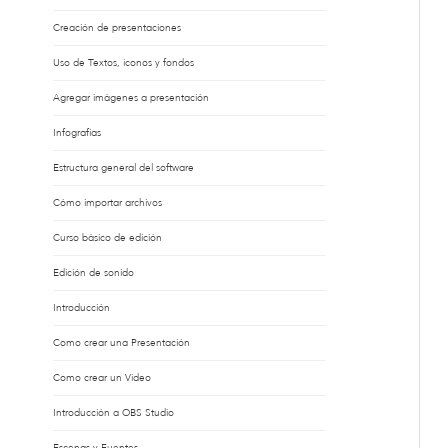
Creación de presentaciones
Uso de Textos, iconos y fondos
Agregar imágenes a presentación
Infografías
Estructura general del software
Cómo importar archivos
Curso básico de edición
Edición de sonido
Introducción
Como crear una Presentación
Como crear un Video
Introducción a OBS Studio
Escenas y Fuentes