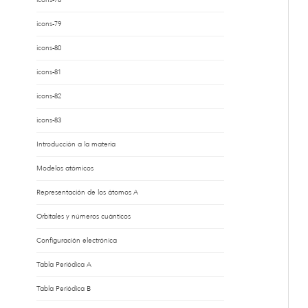
icons-79
icons-80
icons-81
icons-82
icons-83
Introducción a la materia
Modelos atómicos
Representación de los átomos A
Orbitales y números cuánticos
Configuración electrónica
Tabla Periódica A
Tabla Periódica B