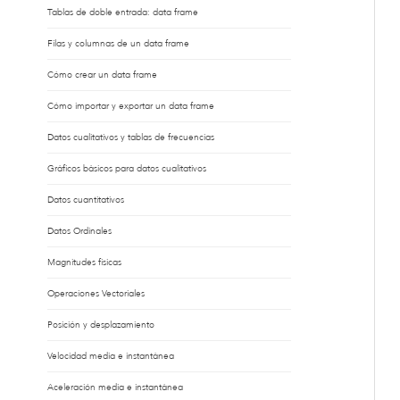
Tablas de doble entrada: data frame
Filas y columnas de un data frame
Cómo crear un data frame
Cómo importar y exportar un data frame
Datos cualitativos y tablas de frecuencias
Gráficos básicos para datos cualitativos
Datos cuantitativos
Datos Ordinales
Magnitudes físicas
Operaciones Vectoriales
Posición y desplazamiento
Velocidad media e instantánea
Aceleración media e instantánea