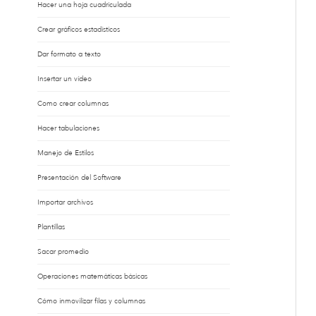
Hacer una hoja cuadriculada
Crear gráficos estadísticos
Dar formato a texto
Insertar un vídeo
Como crear columnas
Hacer tabulaciones
Manejo de Estilos
Presentación del Software
Importar archivos
Plantillas
Sacar promedio
Operaciones matemáticas básicas
Cómo inmovilizar filas y columnas