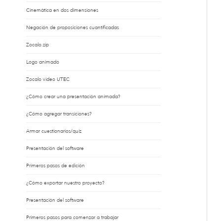
Cinemática en dos dimensiones
Negación de proposiciones cuantificadas
Zocalo.zip
Logo animado
Zocalo video UTEC
¿Cómo crear una presentación animada?
¿Cómo agregar transiciones?
Armar cuestionarios/quiz
Presentación del software
Primeros pasos de edición
¿Cómo exportar nuestro proyecto?
Presentación del software
Primeros pasos para comenzar a trabajar