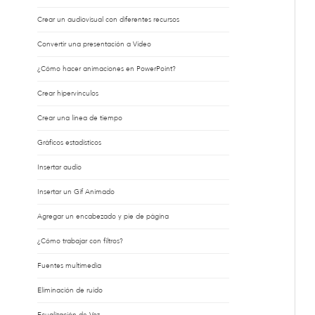
Crear un audiovisual con diferentes recursos
Convertir una presentación a Vídeo
¿Cómo hacer animaciones en PowerPoint?
Crear hipervínculos
Crear una línea de tiempo
Gráficos estadísticos
Insertar audio
Insertar un Gif Animado
Agregar un encabezado y pie de página
¿Cómo trabajar con filtros?
Fuentes multimedia
Eliminación de ruido
Ecualización de Voz