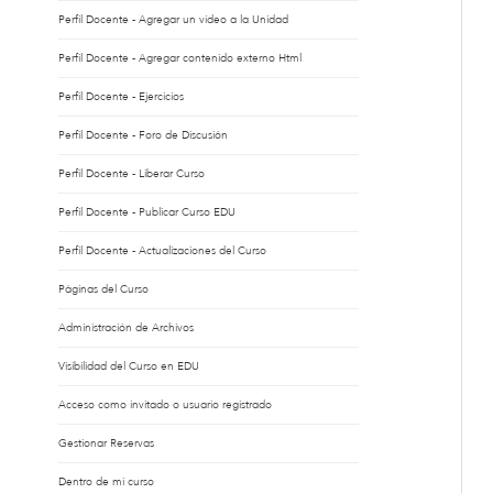
Perfil Docente - Agregar un vídeo a la Unidad
Perfil Docente - Agregar contenido externo Html
Perfil Docente - Ejercicios
Perfil Docente - Foro de Discusión
Perfil Docente - Liberar Curso
Perfil Docente - Publicar Curso EDU
Perfil Docente - Actualizaciones del Curso
Páginas del Curso
Administración de Archivos
Visibilidad del Curso en EDU
Acceso como invitado o usuario registrado
Gestionar Reservas
Dentro de mi curso