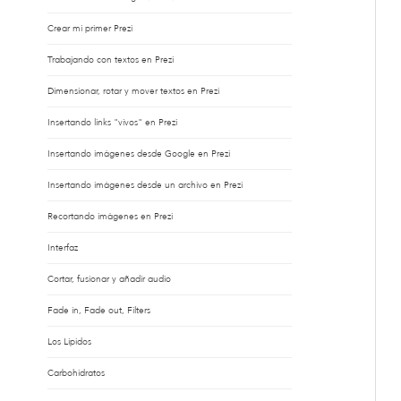
Crear mi primer Prezi
Trabajando con textos en Prezi
Dimensionar, rotar y mover textos en Prezi
Insertando links "vivos" en Prezi
Insertando imágenes desde Google en Prezi
Insertando imágenes desde un archivo en Prezi
Recortando imágenes en Prezi
Interfaz
Cortar, fusionar y añadir audio
Fade in, Fade out, Filters
Los Lípidos
Carbohidratos