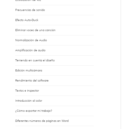
Frecuencias de sonido
Efecto Auto-Duck
Eliminar voces de una canción
Normalización de Audio
Amplificación de audio
Teniendo en cuenta el diseño
Edición multicámara
Rendimiento del software
Textos e inspector
Introducción al color
¿Cómo exportar mi trabajo?
Diferentes números de páginas en Word