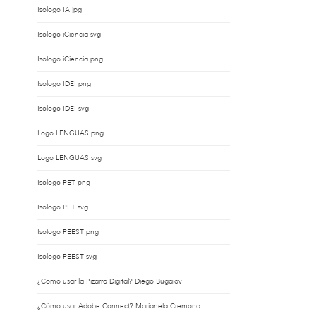
Isologo IA jpg
Isologo iCiencia svg
Isologo iCiencia png
Isologo IDEI png
Isologo IDEI svg
Logo LENGUAS png
Logo LENGUAS svg
Isologo PET png
Isologo PET svg
Isologo PEEST png
Isologo PEEST svg
¿Cómo usar la Pizarra Digital? Diego Bugaiov
¿Cómo usar Adobe Connect? Marianela Cremona