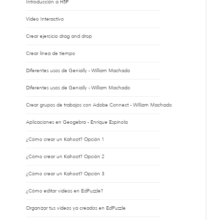
Introducción a H5P
Video Interactivo
Crear ejercicio drag and drop
Crear línea de tiempo
Diferentes usos de Genially - William Machado
Diferentes usos de Genially - William Machado
Crear grupos de trabajos con Adobe Connect - William Machado
Aplicaciones en Geogebra - Enrique Espínola
¿Cómo crear un Kahoot? Opción 1
¿Cómo crear un Kahoot? Opción 2
¿Cómo crear un Kahoot? Opción 3
¿Cómo editar videos en EdPuzzle?
Organizar tus vídeos ya creados en EdPuzzle