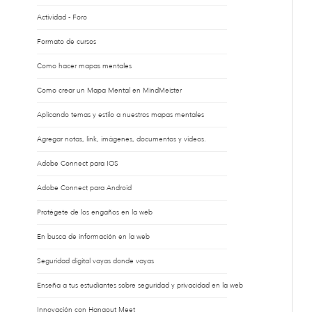
Actividad - Foro
Formato de cursos
Como hacer mapas mentales
Como crear un Mapa Mental en MindMeister
Aplicando temas y estilo a nuestros mapas mentales
Agregar notas, link, imágenes, documentos y videos.
Adobe Connect para IOS
Adobe Connect para Android
Protégete de los engaños en la web
En busca de información en la web
Seguridad digital vayas donde vayas
Enseña a tus estudiantes sobre seguridad y privacidad en la web
Innovación con Hangout Meet