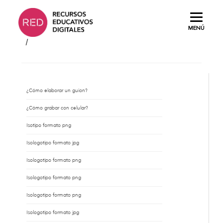
Saltar
al
MENÚ
contenido.
/
¿Cómo elaborar un guion?
¿Cómo grabar con celular?
Isotipo formato png
Isologotipo formato jpg
Isologotipo formato png
Isologotipo formato png
Isologotipo formato png
Isologotipo formato jpg