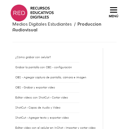
Saltar
al
MENÚ
contenido.
Medios Digitales Estudiantes /
Produccion
Audiovisual
¿Cómo grabar con celular?
Grabar la pantalla con OBS - configuración
OBS - Agregar captura de pantalla, cámara e imagen
OBS - Grabar y exportar vídeo
Editar videos con ShotCut - Cortar video
ShotCut - Capas de Audio y Video
ShotCut - Agregar texto y exportar video
Editar video con el celular en InShot - Importar y cortar video