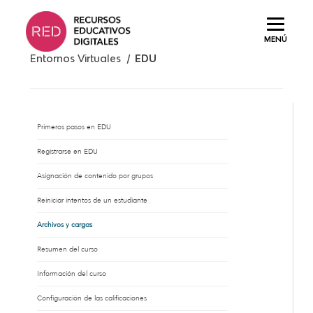
Saltar
al
MENÚ
contenido.
Entornos Virtuales /
EDU
Primeros pasos en EDU
Registrarse en EDU
Asignación de contenido por grupos
Reiniciar intentos de un estudiante
Archivos y cargas
Resumen del curso
Información del curso
Configuración de las calificaciones