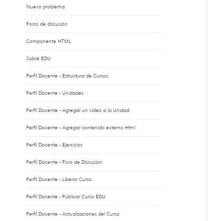
Nuevo problema
Foros de discusión
Componente HTML
Sobre EDU
Perfil Docente - Estructura de Cursos
Perfil Docente - Unidades
Perfil Docente - Agregar un vídeo a la Unidad
Perfil Docente - Agregar contenido externo Html
Perfil Docente - Ejercicios
Perfil Docente - Foro de Discusión
Perfil Docente - Liberar Curso
Perfil Docente - Publicar Curso EDU
Perfil Docente - Actualizaciones del Curso