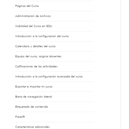
Páginas del Curso
Administración de Archivos
Visibilidad del Curso en EDU
Introducción a la configuración del curso
Calendario y detalles del curso
Equipo del curso, asignar docentes
Calificaciones de las actividades
Introducción a la configuración avanzada del curso
Exportar e importar mi curso
Barra de navegación lateral
Etiquetado de contenido
Facelift
Características adicionales