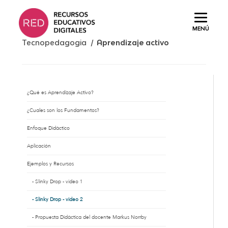
Saltar
al
MENÚ
contenido.
Tecnopedagogia /
Aprendizaje activo
¿Qué es Aprendizaje Activo?
¿Cuales son los Fundamentos?
Enfoque Didáctico
Aplicación
Ejemplos y Recursos
Slinky Drop - video 1
Slinky Drop - video 2
Propuesta Didáctica del docente Markus Norrby