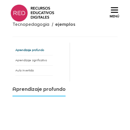
Saltar
al
MENÚ
contenido.
Tecnopedagogia /
ejemplos
Aprendizaje profundo
Aprendizaje significativo
Aula invertida
Aprendizaje profundo