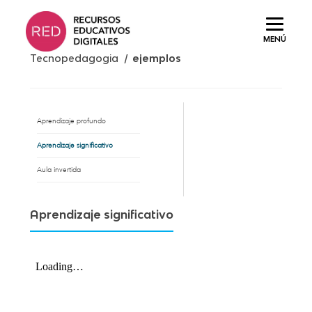
Saltar
al
MENÚ
contenido.
Tecnopedagogia /
ejemplos
Aprendizaje profundo
Aprendizaje significativo
Aula invertida
Aprendizaje significativo