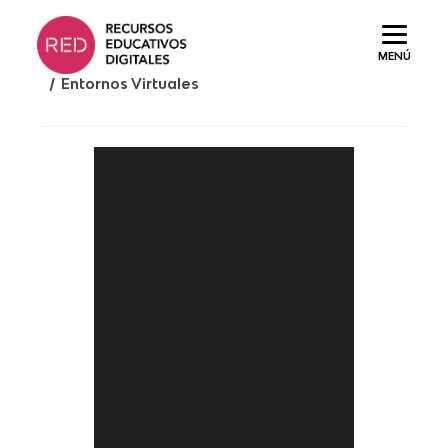
Saltar
al
MENÚ
contenido.
/ Entornos Virtuales