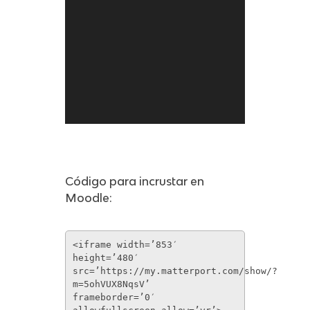
Código para incrustar en
Moodle:
<iframe width=’853′
height=’480′
src=’https://my.matterport.com/show/?
m=5ohVUX8NqsV’
frameborder=’0′