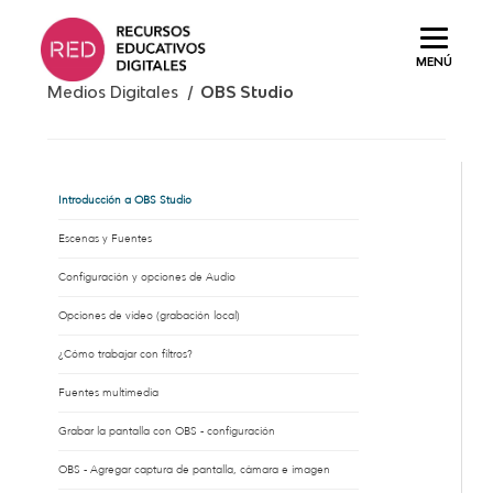
Saltar
al
MENÚ
contenido.
Medios Digitales /
OBS Studio
Introducción a OBS Studio
Escenas y Fuentes
Configuración y opciones de Audio
Opciones de vídeo (grabación local)
¿Cómo trabajar con filtros?
Fuentes multimedia
Grabar la pantalla con OBS - configuración
OBS - Agregar captura de pantalla, cámara e imagen