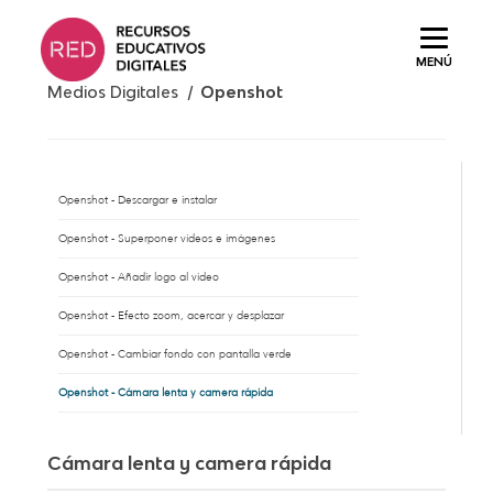
Saltar
al
MENÚ
contenido.
Medios Digitales /
Openshot
Openshot - Descargar e instalar
Openshot - Superponer vídeos e imágenes
Openshot - Añadir logo al video
Openshot - Efecto zoom, acercar y desplazar
Openshot - Cambiar fondo con pantalla verde
Openshot - Cámara lenta y camera rápida
Cámara lenta y camera rápida