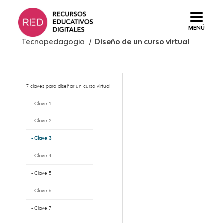
Saltar
al
MENÚ
contenido.
Tecnopedagogia /
Diseño de un curso virtual
7 claves para diseñar un curso virtual
Clave 1
Clave 2
Clave 3
Clave 4
Clave 5
Clave 6
Clave 7