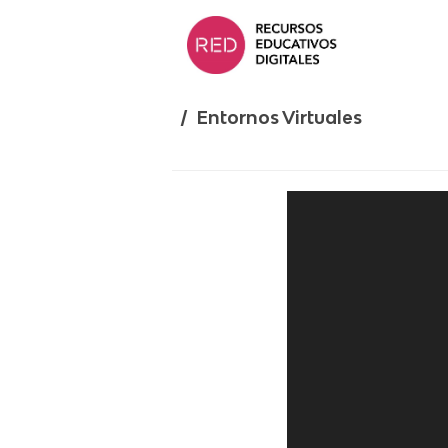
Saltar
al
contenido.
/ Entornos Virtuales