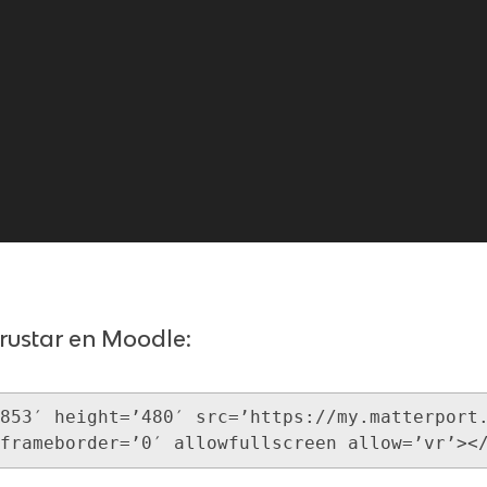
rustar en Moodle:
853′ height=’480′ src=’https://my.matterport
frameborder=’0′ allowfullscreen allow=’vr’><