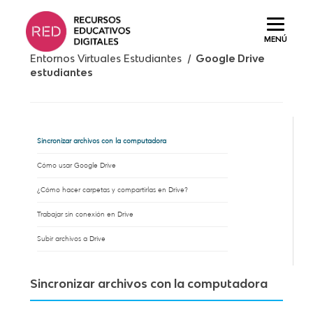
Saltar
al
MENÚ
contenido.
Entornos Virtuales Estudiantes /
Google Drive
estudiantes
Sincronizar archivos con la computadora
Cómo usar Google Drive
¿Cómo hacer carpetas y compartirlas en Drive?
Trabajar sin conexión en Drive
Subir archivos a Drive
Sincronizar archivos con la computadora