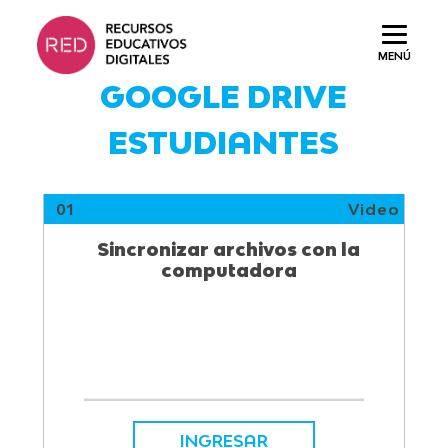
Saltar
al
MENÚ
contenido.
GOOGLE DRIVE
ESTUDIANTES
01
Video
Sincronizar archivos con la
computadora
INGRESAR