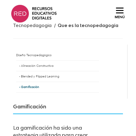
Saltar
al
MENÚ
contenido.
Tecnopedagogia /
Que es la tecnopedagogia
Diseño Tecnopedagógico
Alineación Constructiva
Blended y Flipped Learning
Gamificación
Gamificación
La gamificación ha sido una
estrategia utilizada para crear