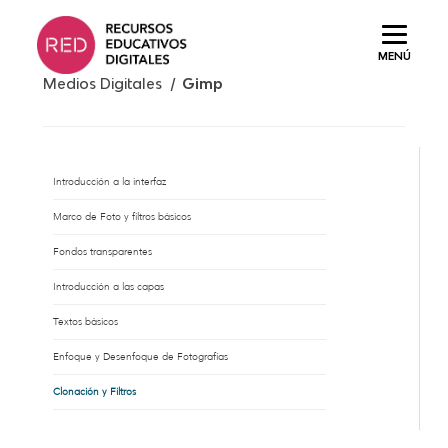
Saltar
al
MENÚ
contenido.
Medios Digitales /
Gimp
Introducción a la interfaz
Marco de Foto y filtros básicos
Fondos transparentes
Introducción a las capas
Textos básicos
Enfoque y Desenfoque de Fotografías
Clonación y Filtros