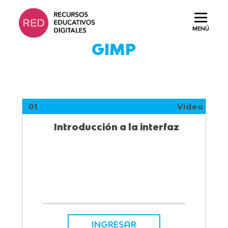
Saltar
al
MENÚ
contenido.
GIMP
01
Video
Introducción a la interfaz
INGRESAR