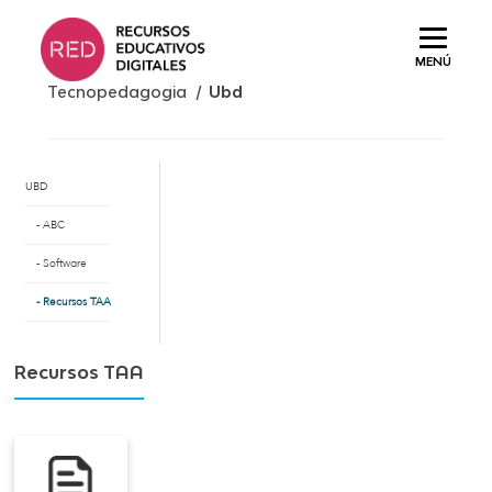
Saltar
al
MENÚ
contenido.
Tecnopedagogia /
Ubd
UBD
ABC
Software
Recursos TAA
Recursos TAA