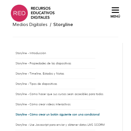
Saltar
al
MENÚ
contenido.
Medios Digitales /
Storyline
Storyline - Introducción
Storyline - Propiedades de las diapositivas
Storyline - Timeline, Estados y Notas
Storyline - Tipos de diapositivas
Storyline - Cómo hacer que sus cursos sean accesibles para todos
Storyline - Cómo crear videos interactivos
Storyline - Cómo crear un botón siguiente con una condicional
Storyline - Use Javascript para enviar y obtener datos LMS SCORM