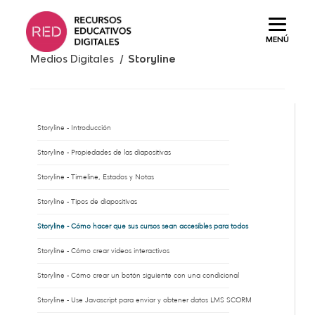
Saltar
al
MENÚ
contenido.
Medios Digitales /
Storyline
Storyline - Introducción
Storyline - Propiedades de las diapositivas
Storyline - Timeline, Estados y Notas
Storyline - Tipos de diapositivas
Storyline - Cómo hacer que sus cursos sean accesibles para todos
Storyline - Cómo crear videos interactivos
Storyline - Cómo crear un botón siguiente con una condicional
Storyline - Use Javascript para enviar y obtener datos LMS SCORM