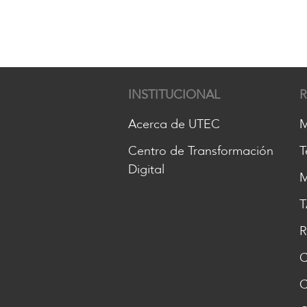
INSTITUCIONAL
Acerca de UTEC
M
Centro de Transformación
T
Digital
M
T
R
C
C