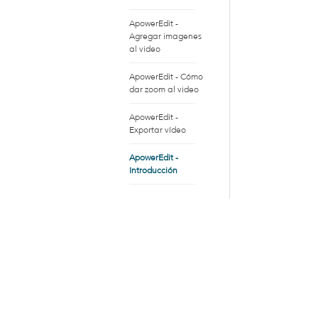
ApowerEdit -
Agregar imagenes
al video
ApowerEdit - Cómo
dar zoom al video
ApowerEdit -
Exportar vídeo
ApowerEdit -
Introducción