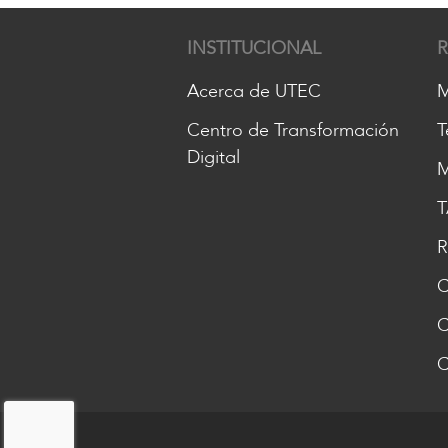
INSTITUCIONAL
Acerca de UTEC
M
Centro de Transformación
T
Digital
M
T
R
C
C
C