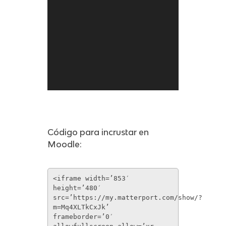
Código para incrustar en
Moodle:
<iframe width=’853′
height=’480′
src=’https://my.matterport.com/show/?
m=Mq4XLTkCxJk’
frameborder=’0′