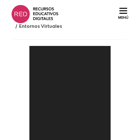
Saltar
al
MENÚ
contenido.
/ Entornos Virtuales