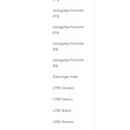
Isologotipo formato
png
Isologotipo formato
png
Isologotipo formato
jpg
Isologotipo formato
jpg
Descargar todo
UTEC Gruesa
UTEC Heavy
UTEC Black
UTEC Roman