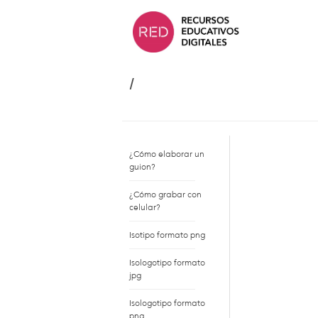
Saltar
al
contenido.
/
¿Cómo elaborar un
guion?
¿Cómo grabar con
celular?
Isotipo formato png
Isologotipo formato
jpg
Isologotipo formato
png