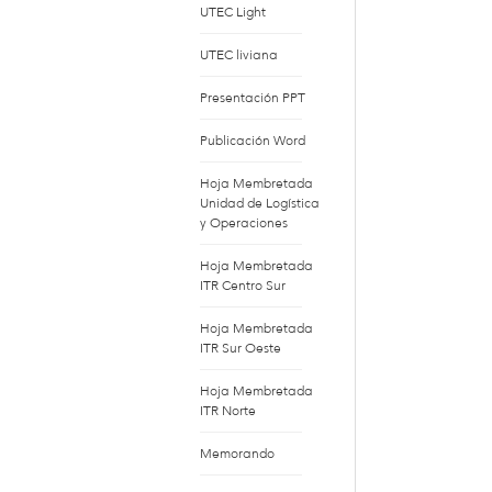
UTEC Light
UTEC liviana
Presentación PPT
Publicación Word
Hoja Membretada
Unidad de Logística
y Operaciones
Hoja Membretada
ITR Centro Sur
Hoja Membretada
ITR Sur Oeste
Hoja Membretada
ITR Norte
Memorando