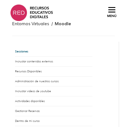
Saltar
al
MENÚ
contenido.
Entornos Virtuales /
Moodle
Secciones
Incrustar contenidos externos
Recursos Disponibles
Administración de nuestros cursos
Incrustar vídeos de youtube
Actividades disponibles
Gestionar Reservas
Dentro de mi curso