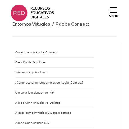
Saltar
al
MENÚ
contenido.
Entornos Virtuales /
Adobe Connect
Conectate con Adobe Connect
Creación de Reuniones
Administrar grabaciones
¿Cómo descargar grabaciones en Adobe Connect?
Convertir la grabación en MP4
Adobe Connect Mobil vs. Desktop
Acceso como invitado o usuario registrado
Adobe Connect para IOS