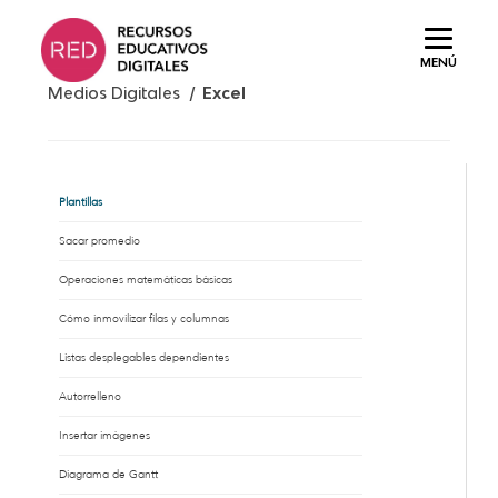
Saltar
al
MENÚ
contenido.
Medios Digitales /
Excel
Plantillas
Sacar promedio
Operaciones matemáticas básicas
Cómo inmovilizar filas y columnas
Listas desplegables dependientes
Autorrelleno
Insertar imágenes
Diagrama de Gantt