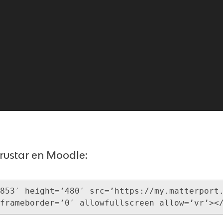
rustar en Moodle:
853′ height=’480′ src=’https://my.matterport
frameborder=’0′ allowfullscreen allow=’vr’><