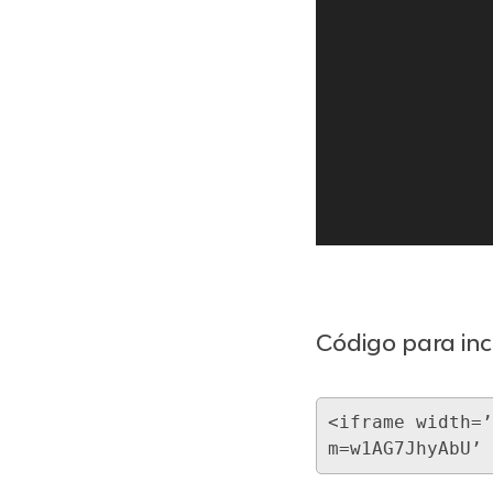
Código para inc
<iframe width=’
m=w1AG7JhyAbU’ 