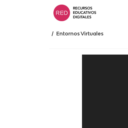
Saltar
al
contenido.
/ Entornos Virtuales