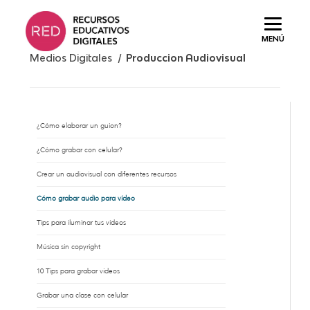
Saltar
al
MENÚ
contenido.
Medios Digitales /
Produccion Audiovisual
¿Cómo elaborar un guion?
¿Cómo grabar con celular?
Crear un audiovisual con diferentes recursos
Cómo grabar audio para vídeo
Tips para iluminar tus vídeos
Música sin copyright
10 Tips para grabar vídeos
Grabar una clase con celular