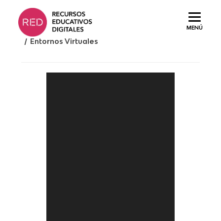
Saltar
al
MENÚ
contenido.
/ Entornos Virtuales