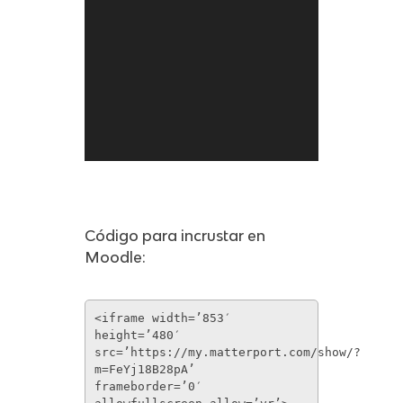
Código para incrustar en
Moodle:
<iframe width=’853′
height=’480′
src=’https://my.matterport.com/show/?
m=FeYj18B28pA’
frameborder=’0′