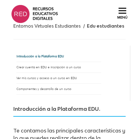
Saltar
al
MENÚ
contenido.
Entornos Virtuales Estudiantes /
Edu estudiantes
Introducción a la Plataforma EDU
Crear cuenta en EDU e inscripción a un curso
Ver mis cursos y acceso a un curso en EDU
Componentes y desarrollo de un curso
Introducción a la Plataforma EDU.
Te contamos las principales características y
lo que puedes realizar dentro de la