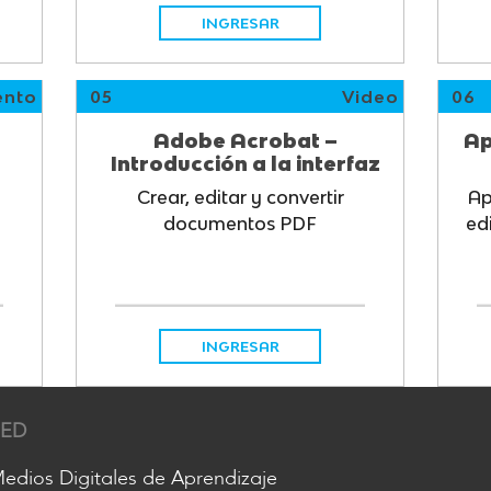
INGRESAR
nto
05
Video
06
Adobe Acrobat –
Ap
Introducción a la interfaz
Crear, editar y convertir
Ap
documentos PDF
ed
INGRESAR
RED
edios Digitales de Aprendizaje