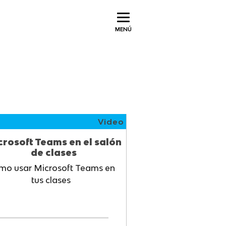
MENÚ
Video
crosoft Teams en el salón
de clases
mo usar Microsoft Teams en
tus clases