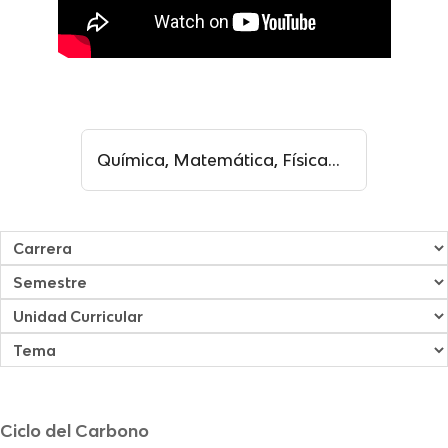
B
u
s
c
a
r
:
Ciclo del Carbono