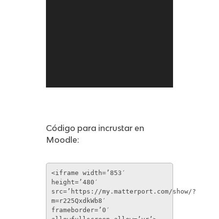
Código para incrustar en
Moodle:
<iframe width=’853′
height=’480′
src=’https://my.matterport.com/show/?
m=r225QxdkWb8′
frameborder=’0′