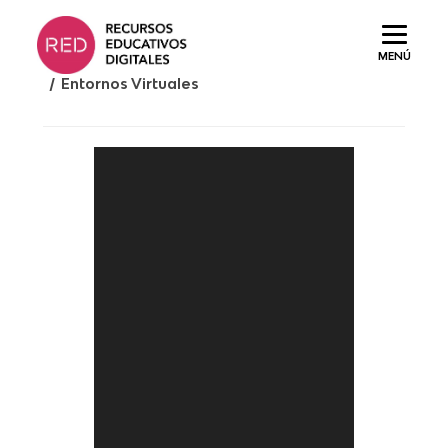
Saltar
al
MENÚ
contenido.
/ Entornos Virtuales